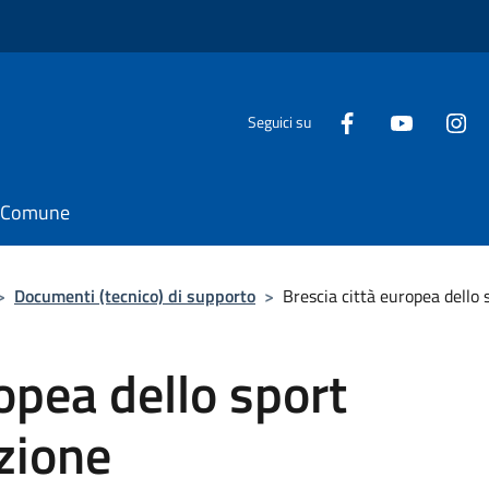
Seguici su
il Comune
>
Documenti (tecnico) di supporto
>
Brescia città europea dello
opea dello sport
zione