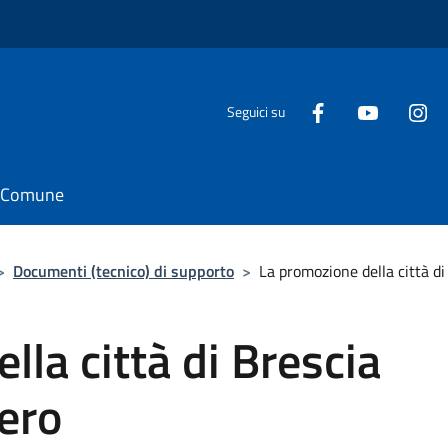
Seguici su
il Comune
>
Documenti (tecnico) di supporto
>
La promozione della città di 
lla città di Brescia
tero