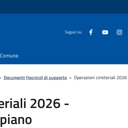
Seguici su
il Comune
>
Documenti (tecnico) di supporto
>
Operazioni cimiteriali 2026
eriali 2026 -
piano