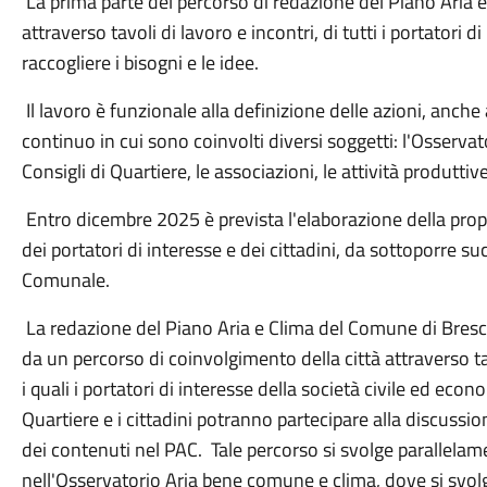
La prima parte del percorso di redazione del Piano Aria e
attraverso tavoli di lavoro e incontri, di tutti i portatori d
raccogliere i bisogni e le idee.
Il lavoro è funzionale alla definizione delle azioni, anch
continuo in cui sono coinvolti diversi soggetti: l'Osservat
Consigli di Quartiere, le associazioni, le attività produttiv
Entro dicembre 2025 è prevista l'elaborazione della propo
dei portatori di interesse e dei cittadini, da sottoporre s
Comunale.
La redazione del Piano Aria e Clima del Comune di Bresc
da un percorso di coinvolgimento della città attraverso ta
i quali i portatori di interesse della società civile ed econ
Quartiere e i cittadini potranno partecipare alla discuss
dei contenuti nel PAC. Tale percorso si svolge parallela
nell'Osservatorio Aria bene comune e clima, dove si svolg