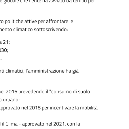
one globale che l’ente ha avviato da tempo per
 politiche attive per affrontare le
amento climatico sottoscrivendo:
da 21;
2030;
a.
ti climatici, l’amministrazione ha già
:
o nel 2016 prevedendo il "consumo di suolo
rio urbano;
approvato nel 2018 per incentivare la mobilità
 il Clima - approvato nel 2021, con la