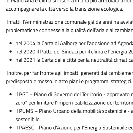
Il Piano Aria e Clima si inserirà in una più articolata azi
accompagnare la città verso la transizione ecologica.
Infatti, l’Amministrazione comunale già da anni ha avviato
problematiche connesse alla qualità dell’aria e al cambi
nel 2004 la Carta di Aalborg per l’adesione ad Agen
nel 2020 il Patto dei Sindaci per il clima e l'energia 
nel 2021 la Carta delle città per la neutralità climatic
Inoltre, per far fronte agli impatti generati dai cambiamen
predisposto e messo in atto piani e programmi strategici
Il PGT – Piano di Governo del Territorio - approvat
zero" per limitare l’impermeabilizzazione del territo
il PUMS – Piano Urbano della mobilità sostenibile - 
sostenibile;
il PAESC - Piano d’Azione per l’Energia Sostenibile ed