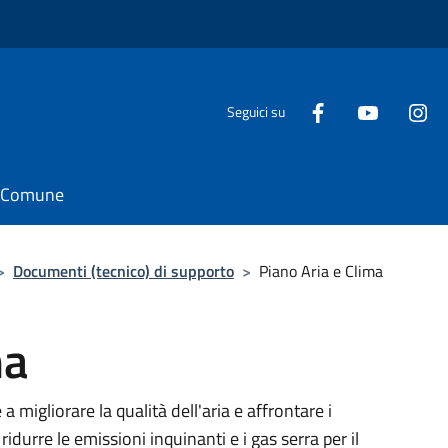
Seguici su
il Comune
>
Documenti (tecnico) di supporto
>
Piano Aria e Clima
ma
 migliorare la qualità dell'aria e affrontare i
idurre le emissioni inquinanti e i gas serra per il