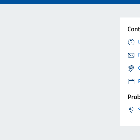
Cont
Prob