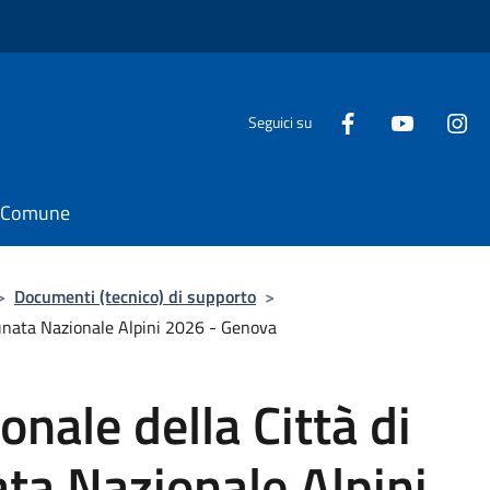
Seguici su
il Comune
>
Documenti (tecnico) di supporto
>
Adunata Nazionale Alpini 2026 - Genova
onale della Città di
ata Nazionale Alpini