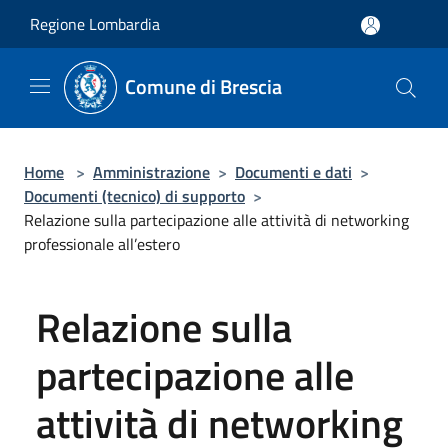
Salta al contenuto principale
Regione Lombardia
Comune di Brescia
Home
>
Amministrazione
>
Documenti e dati
>
Documenti (tecnico) di supporto
>
Relazione sulla partecipazione alle attività di networking
professionale all’estero
Relazione sulla
partecipazione alle
attività di networking