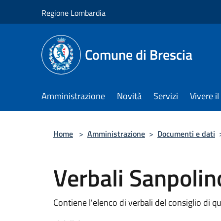
Salta al contenuto principale
Regione Lombardia
Comune di Brescia
Amministrazione
Novità
Servizi
Vivere 
Home
>
Amministrazione
>
Documenti e dati
Verbali Sanpoli
Contiene l'elenco di verbali del consiglio di q