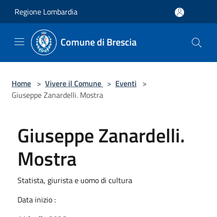
Salta al contenuto principale
Regione Lombardia
Comune di Brescia
Home
>
Vivere il Comune
>
Eventi
>
Giuseppe Zanardelli. Mostra
Giuseppe Zanardelli.
Mostra
Statista, giurista e uomo di cultura
Data inizio :