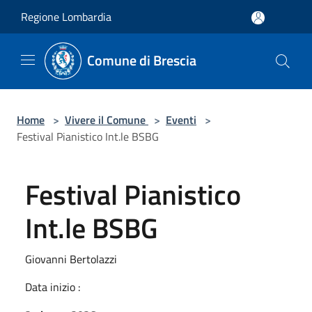
Salta al contenuto principale
Regione Lombardia
Comune di Brescia
Home
>
Vivere il Comune
>
Eventi
>
Festival Pianistico Int.le BSBG
Festival Pianistico
Int.le BSBG
Giovanni Bertolazzi
Data inizio :