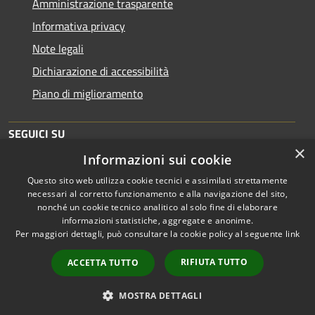
Amministrazione trasparente
Informativa privacy
Note legali
Dichiarazione di accessibilità
Piano di miglioramento
SEGUICI SU
×
Informazioni sui cookie
Questo sito web utilizza cookie tecnici e assimilati strettamente
necessari al corretto funzionamento e alla navigazione del sito,
nonché un cookie tecnico analitico al solo fine di elaborare
informazioni statistiche, aggregate e anonime.
RSS
Copyright © 2026 • Comune di
Per maggiori dettagli, può consultare la cookie policy al seguente
link
Accessibilità
Brescia • Powered by
Privacy
Municipium
Accesso
•
RIFIUTA TUTTO
ACCETTA TUTTO
Cookie
redazione
Mappa del sito
MOSTRA DETTAGLI