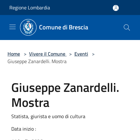
Salta al contenuto principale
Regione Lombardia
Comune di Brescia
Home
>
Vivere il Comune
>
Eventi
>
Giuseppe Zanardelli. Mostra
Giuseppe Zanardelli.
Mostra
Statista, giurista e uomo di cultura
Data inizio :