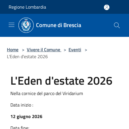
Salta al contenuto principale
Regione Lombardia
Comune di Brescia
Home
>
Vivere il Comune
>
Eventi
>
L'Eden d'estate 2026
L'Eden d'estate 2026
Nella cornice del parco del Viridarium
Data inizio :
12 giugno 2026
Data fine: