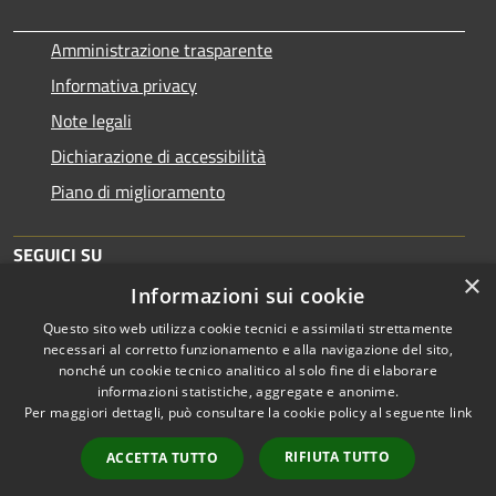
Amministrazione trasparente
Informativa privacy
Note legali
Dichiarazione di accessibilità
Piano di miglioramento
SEGUICI SU
×
Informazioni sui cookie
Questo sito web utilizza cookie tecnici e assimilati strettamente
necessari al corretto funzionamento e alla navigazione del sito,
nonché un cookie tecnico analitico al solo fine di elaborare
informazioni statistiche, aggregate e anonime.
RSS
Copyright © 2026 • Comune di
Per maggiori dettagli, può consultare la cookie policy al seguente
link
Accessibilità
Brescia • Powered by
Privacy
Municipium
Accesso
•
RIFIUTA TUTTO
ACCETTA TUTTO
Cookie
redazione