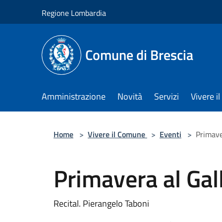
Salta al contenuto principale
Regione Lombardia
Comune di Brescia
Amministrazione
Novità
Servizi
Vivere 
Home
>
Vivere il Comune
>
Eventi
>
Primave
Primavera al Ga
Recital. Pierangelo Taboni