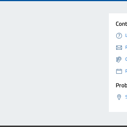
Cont
Prob