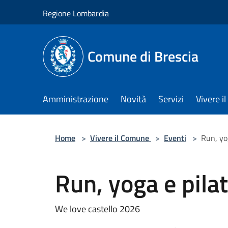
Salta al contenuto principale
Regione Lombardia
Comune di Brescia
Amministrazione
Novità
Servizi
Vivere 
Home
>
Vivere il Comune
>
Eventi
>
Run, yo
Run, yoga e pila
We love castello 2026