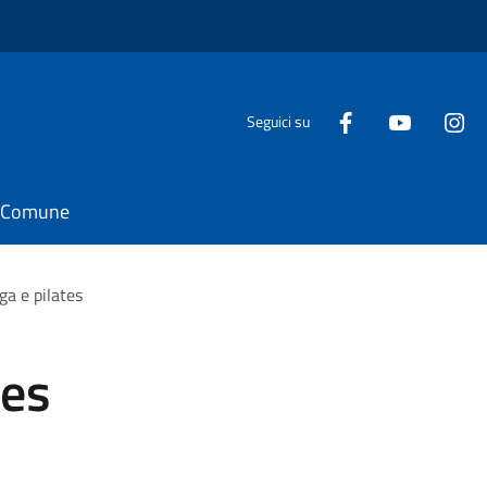
Seguici su
il Comune
ga e pilates
tes