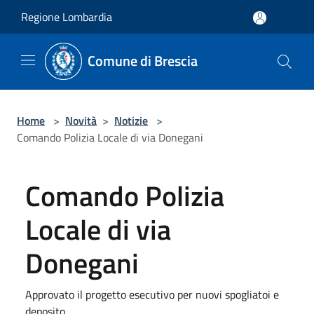
Salta al contenuto principale
Regione Lombardia
Comune di Brescia
Home
>
Novità
>
Notizie
>
Comando Polizia Locale di via Donegani
Comando Polizia
Locale di via
Donegani
Approvato il progetto esecutivo per nuovi spogliatoi e
deposito