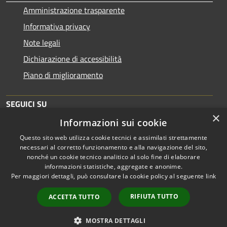
Amministrazione trasparente
Informativa privacy
Note legali
Dichiarazione di accessibilità
Piano di miglioramento
SEGUICI SU
×
Informazioni sui cookie
Questo sito web utilizza cookie tecnici e assimilati strettamente
necessari al corretto funzionamento e alla navigazione del sito,
nonché un cookie tecnico analitico al solo fine di elaborare
informazioni statistiche, aggregate e anonime.
RSS
Copyright © 2026 • Comune di
Per maggiori dettagli, può consultare la cookie policy al seguente
link
Accessibilità
Brescia • Powered by
Privacy
Municipium
Accesso
•
RIFIUTA TUTTO
ACCETTA TUTTO
Cookie
redazione
Mappa del sito
MOSTRA DETTAGLI