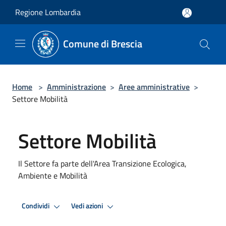
Salta al contenuto principale
Regione Lombardia
Comune di Brescia
Home
>
Amministrazione
>
Aree amministrative
>
Settore Mobilità
Settore Mobilità
Il Settore fa parte dell'Area Transizione Ecologica,
Ambiente e Mobilità
Condividi
Vedi azioni