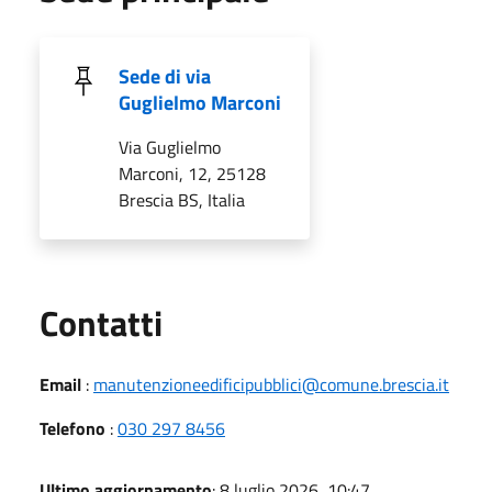
Sede di via
Guglielmo Marconi
Via Guglielmo
Marconi, 12, 25128
Brescia BS, Italia
Utili
Contatti
Email
:
manutenzioneedificipubblici@comune.brescia.it
Telefono
:
030 297 8456
Ultimo aggiornamento
: 8 luglio 2026, 10:47