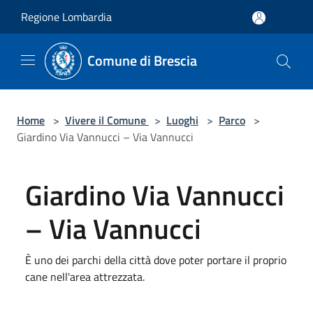
Salta al contenuto principale
Regione Lombardia
Comune di Brescia
Home
>
Vivere il Comune
>
Luoghi
>
Parco
>
Giardino Via Vannucci – Via Vannucci
Giardino Via Vannucci
– Via Vannucci
È uno dei parchi della città dove poter portare il proprio
cane nell'area attrezzata.