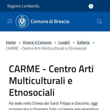
Salta al contenuto principale
Regione Lombardia
Comune di Brescia
Home
>
Vivere il Comune
>
Luoghi
>
Galleria
>
CARME - Centro Arti Multiculturali e Etnosociali
CARME - Centro Arti
Multiculturali e
Etnosociali
Ha sede nella Chiesa dei Santi Filippo e Giacomo, oggi
sconsacrata e chiamata Sala: un’ampia sala espositiva,