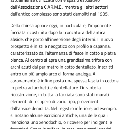
dall’Associazione C.AR.M.E., mentre gli altri settori
dell'antico complesso sono stati demoliti nel 1935.
Della chiesa appare oggi, in particolare, l'imponente
facciata ricostruita dopo la troncatura dell'antica
abside, che portò all'inversione degli interni. Il nuovo
prospetto è in stile neogotico con profilo a capanna,
caratterizzato dall'alternanza di fasce in cotto e pietra
bianca. Al centro si apre una grandissima trifora con
archi acuti dal perimetro in cotto dentellato, inscritti
entro un più ampio arco di forma analoga. A
coronamento è infine posta una spessa fascia in cotto e
in pietra ad archetti e dentellature. Durante la
ricostruzione, in tutta la facciata sono stati murati
elementi di recupero di vario tipo, provenienti
dall'abside demolita. Nel registro inferiore, ad esempio,
si notano alcune iscrizioni antiche, una delle quali
menziona uno xenodochio, o ricovero per indigenti e
forestieri. Sopra la trifora, invece, sono stati inseriti