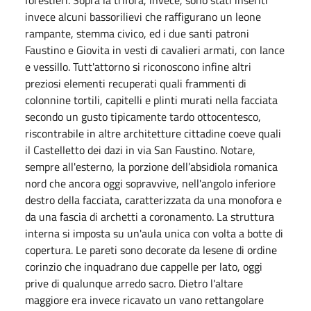
invece alcuni bassorilievi che raffigurano un leone
rampante, stemma civico, ed i due santi patroni
Faustino e Giovita in vesti di cavalieri armati, con lance
e vessillo. Tutt'attorno si riconoscono infine altri
preziosi elementi recuperati quali frammenti di
colonnine tortili, capitelli e plinti murati nella facciata
secondo un gusto tipicamente tardo ottocentesco,
riscontrabile in altre architetture cittadine coeve quali
il Castelletto dei dazi in via San Faustino. Notare,
sempre all'esterno, la porzione dell’absidiola romanica
nord che ancora oggi sopravvive, nell'angolo inferiore
destro della facciata, caratterizzata da una monofora e
da una fascia di archetti a coronamento. La struttura
interna si imposta su un'aula unica con volta a botte di
copertura. Le pareti sono decorate da lesene di ordine
corinzio che inquadrano due cappelle per lato, oggi
prive di qualunque arredo sacro. Dietro l'altare
maggiore era invece ricavato un vano rettangolare