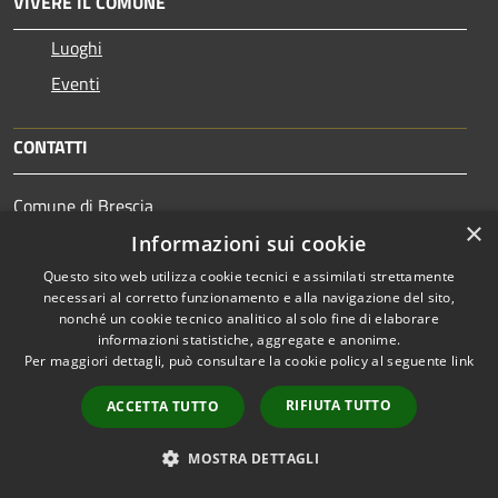
VIVERE IL COMUNE
Luoghi
Eventi
CONTATTI
Comune di Brescia
×
Piazza della Loggia, 1 - 25121 Brescia
Informazioni sui cookie
Codice Fiscale: 00761890177
Questo sito web utilizza cookie tecnici e assimilati strettamente
Partita IVA: 00761890177
necessari al corretto funzionamento e alla navigazione del sito,
nonché un cookie tecnico analitico al solo fine di elaborare
informazioni statistiche, aggregate e anonime.
Per maggiori dettagli, può consultare la cookie policy al seguente
link
PEC:
RIFIUTA TUTTO
ACCETTA TUTTO
protocollogenerale@pec.comune.brescia.it
Centralino Unico: 030/29771
MOSTRA DETTAGLI