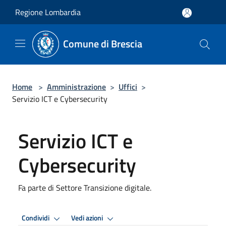
Salta al contenuto principale
Regione Lombardia
Comune di Brescia
Home
>
Amministrazione
>
Uffici
>
Servizio ICT e Cybersecurity
Servizio ICT e
Cybersecurity
Fa parte di Settore Transizione digitale.
Condividi
Vedi azioni